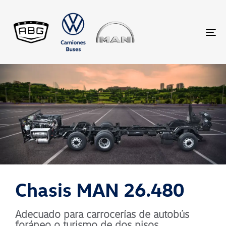
TO
Chasis MAN 26.480
Adecuado para carrocerías de autobús
foráneo o turismo de dos pisos.